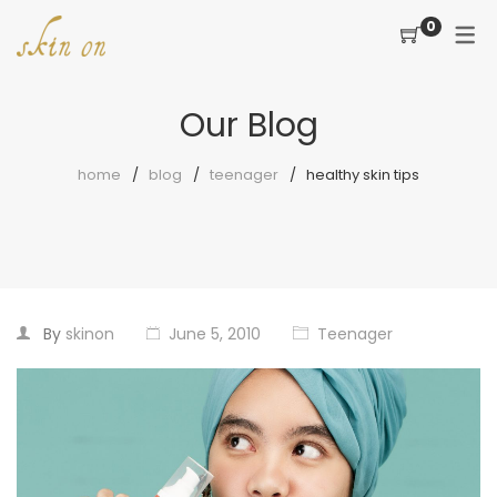
0
Our Blog
home
blog
teenager
healthy skin tips
By
skinon
June 5, 2010
Teenager